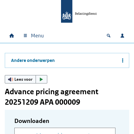
Ga naar hoofdinhoud
Ga direct naar hoofdnavigatie
Ga direct naar footer
Menu
Home
Open zoek
Inlo
Hoofdnavigatie
Andere onderwerpen
Lees voor
Advance pricing agreement
20251209 APA 000009
Downloaden