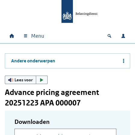
Ga naar hoofdinhoud
Ga direct naar hoofdnavigatie
Ga direct naar footer
Menu
Home
Open zoek
Inlo
Hoofdnavigatie
Andere onderwerpen
Lees voor
Advance pricing agreement
20251223 APA 000007
Downloaden