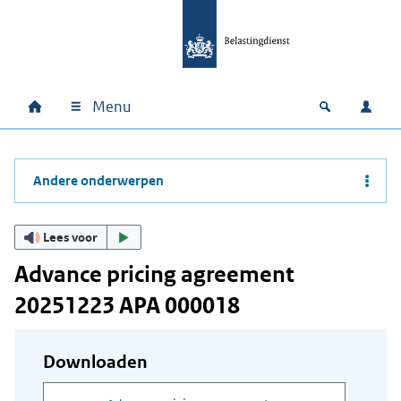
Ga naar hoofdinhoud
Ga direct naar hoofdnavigatie
Ga direct naar footer
Menu
Home
Open zoek
Inlo
Hoofdnavigatie
Andere onderwerpen
Lees voor
Advance pricing agreement
20251223 APA 000018
Downloaden