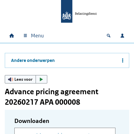
Ga naar hoofdinhoud
Ga direct naar hoofdnavigatie
Ga direct naar footer
Menu
Home
Open zoek
Inlo
Hoofdnavigatie
Andere onderwerpen
Lees voor
Advance pricing agreement
20260217 APA 000008
Downloaden