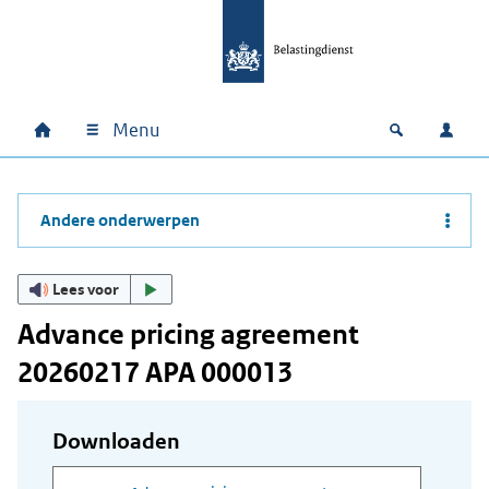
Ga naar hoofdinhoud
Ga direct naar hoofdnavigatie
Ga direct naar footer
Menu
Home
Open zoek
Inlo
Hoofdnavigatie
Andere onderwerpen
Lees voor
Advance pricing agreement
20260217 APA 000013
Downloaden