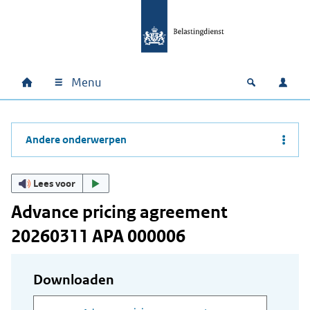
Ga naar hoofdinhoud
Ga direct naar hoofdnavigatie
Ga direct naar footer
Menu
Home
Open zoek
Inlo
Hoofdnavigatie
Andere onderwerpen
Lees voor
Advance pricing agreement
20260311 APA 000006
Downloaden