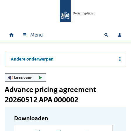
Ga naar hoofdinhoud
Ga direct naar hoofdnavigatie
Ga direct naar footer
Menu
Home
Open zoek
Inlo
Hoofdnavigatie
Andere onderwerpen
Lees voor
Advance pricing agreement
20260512 APA 000002
Downloaden