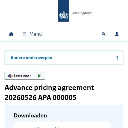
Ga naar hoofdinhoud
Ga direct naar hoofdnavigatie
Ga direct naar footer
Menu
Home
Open zoek
Inlo
Hoofdnavigatie
Andere onderwerpen
Lees voor
Advance pricing agreement
20260526 APA 000005
Downloaden