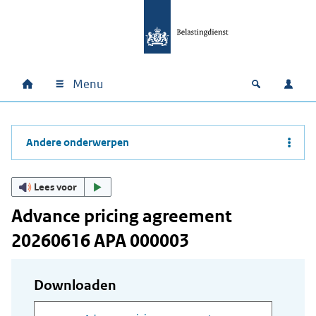
Ga naar hoofdinhoud
Ga direct naar hoofdnavigatie
Ga direct naar footer
Menu
Home
Open zoek
Inlo
Hoofdnavigatie
Andere onderwerpen
Lees voor
Advance pricing agreement
20260616 APA 000003
Downloaden