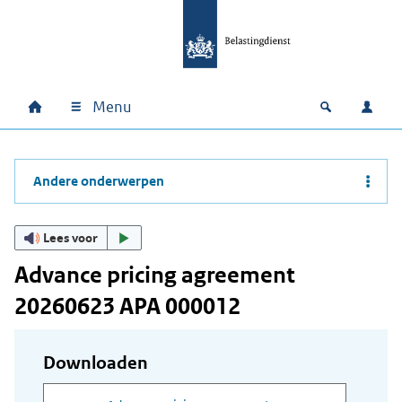
Ga naar hoofdinhoud
Ga direct naar hoofdnavigatie
Ga direct naar footer
Menu
Home
Open zoek
Inlo
Hoofdnavigatie
Andere onderwerpen
Lees voor
Advance pricing agreement
20260623 APA 000012
Downloaden