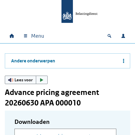
Ga naar hoofdinhoud
Ga direct naar hoofdnavigatie
Ga direct naar footer
Menu
Home
Open zoek
Inlo
Hoofdnavigatie
Andere onderwerpen
Lees voor
Advance pricing agreement
20260630 APA 000010
Downloaden