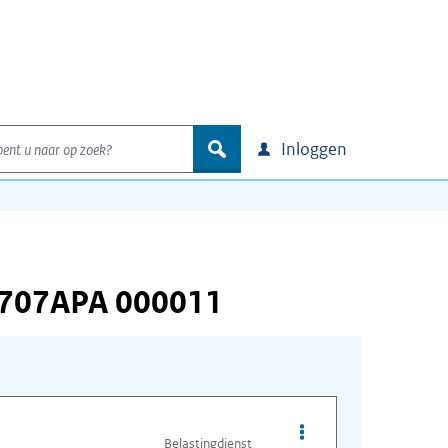
nt u naar op zoek?
zoek
Inloggen
6707APA 000011
Opties van bestand A
Belastingdienst