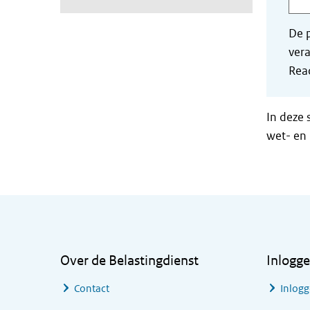
De p
vera
Read
In deze 
wet- en 
Algemene informatie
Over de Belastingdienst
Inlogg
Contact
Inlogg