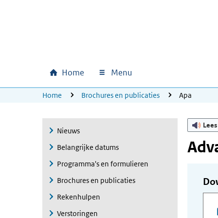
Ga naar hoofdinhoud
Ga direct naar hoofdnavigatie
Ga direct naar footer
Home
Menu
Hoofdnavigatie
U bevindt zich hier:
Home
Brochures en publicaties
Apa
Lees
Nieuws
Adv
Belangrijke datums
Programma's en formulieren
Brochures en publicaties
Do
Rekenhulpen
Verstoringen