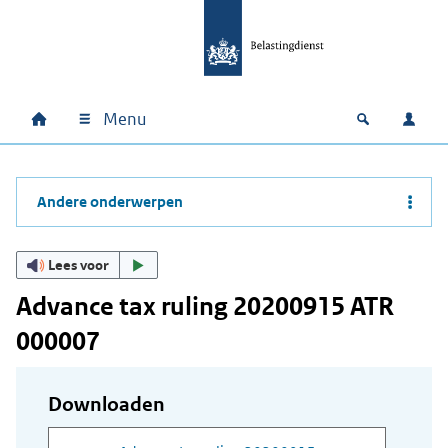
Ga naar hoofdinhoud
Ga direct naar hoofdnavigatie
Ga direct naar footer
Menu
Home
Open zoek
Inlo
Hoofdnavigatie
Andere onderwerpen
Lees voor
Advance tax ruling 20200915 ATR
000007
Downloaden