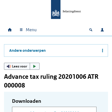
Ga naar hoofdinhoud
Ga direct naar hoofdnavigatie
Ga direct naar footer
Menu
Home
Open zoek
Inlo
Hoofdnavigatie
Andere onderwerpen
Lees voor
Advance tax ruling 20201006 ATR
000008
Downloaden