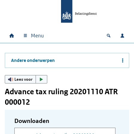
Ga naar hoofdinhoud
Ga direct naar hoofdnavigatie
Ga direct naar footer
Menu
Home
Open zoek
Inlo
Hoofdnavigatie
Andere onderwerpen
Lees voor
Advance tax ruling 20201110 ATR
000012
Downloaden