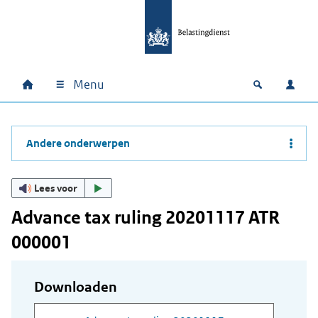
Ga naar hoofdinhoud
Ga direct naar hoofdnavigatie
Ga direct naar footer
Menu
Home
Open zoek
Inlo
Hoofdnavigatie
Andere onderwerpen
Lees voor
Advance tax ruling 20201117 ATR
000001
Downloaden