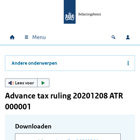
Ga naar hoofdinhoud
Ga direct naar hoofdnavigatie
Ga direct naar footer
Menu
Home
Open zoek
Inlo
Hoofdnavigatie
Andere onderwerpen
Lees voor
Advance tax ruling 20201208 ATR
000001
Downloaden