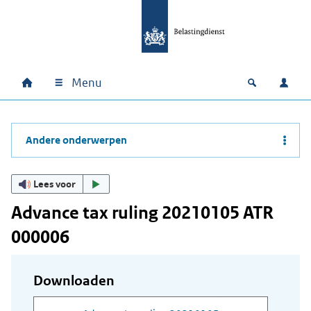
Ga naar hoofdinhoud
Ga direct naar hoofdnavigatie
Ga direct naar footer
Menu
Home
Open zoek
Inlo
Hoofdnavigatie
Andere onderwerpen
Lees voor
Advance tax ruling 20210105 ATR
000006
Downloaden