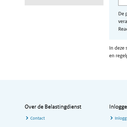
De p
vera
Read
In deze 
en regel
Algemene informatie
Over de Belastingdienst
Inlogg
Contact
Inlogg