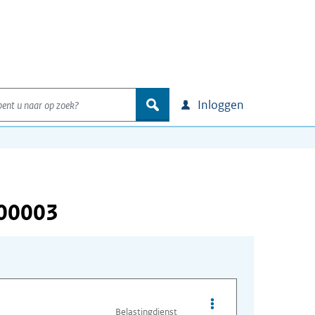
nt u naar op zoek?
zoek
Inloggen
000003
Opties van bestand A
Belastingdienst