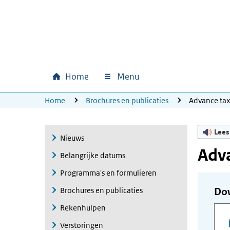
Ga naar hoofdinhoud
Ga direct naar hoofdnavigatie
Ga direct naar footer
Home
Menu
Hoofdnavigatie
U bevindt zich hier:
Home
Brochures en publicaties
Advance ta
Lees
Nieuws
Adva
Belangrijke datums
Programma's en formulieren
Brochures en publicaties
Do
Rekenhulpen
Verstoringen