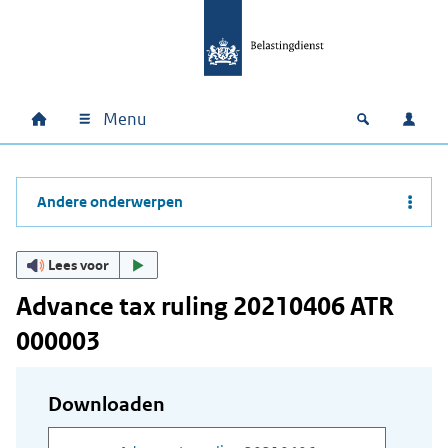
Ga naar hoofdinhoud
Ga direct naar hoofdnavigatie
Ga direct naar footer
Menu
Home
Open zoek
Inlo
Hoofdnavigatie
Andere onderwerpen
Lees voor
Advance tax ruling 20210406 ATR
000003
Downloaden