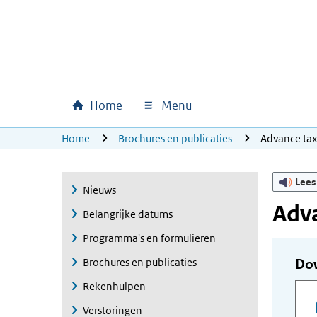
Ga naar hoofdinhoud
Ga direct naar hoofdnavigatie
Ga direct naar footer
Home
Menu
Hoofdnavigatie
U bevindt zich hier:
Home
Brochures en publicaties
Advance ta
Lees
Nieuws
Adva
Belangrijke datums
Programma's en formulieren
Brochures en publicaties
Do
Rekenhulpen
Verstoringen