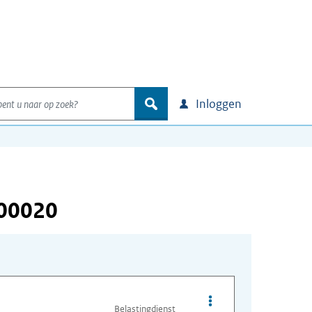
nt u naar op zoek?
zoek
Inloggen
000020
Opties van bestand A
Belastingdienst