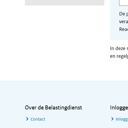
De p
vera
Read
In deze 
en regel
Algemene informatie
Over de Belastingdienst
Inlogg
Contact
Inlogg