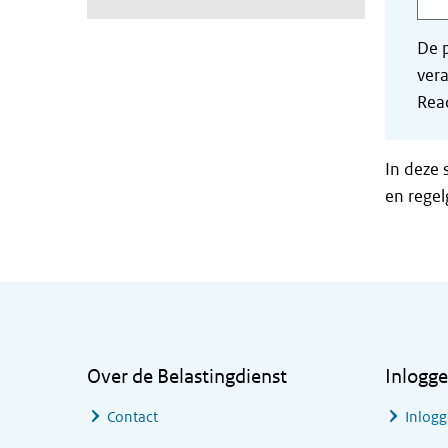
De p
vera
Read
In deze 
en regel
Algemene informatie
Over de Belastingdienst
Inlogg
Contact
Inlogg