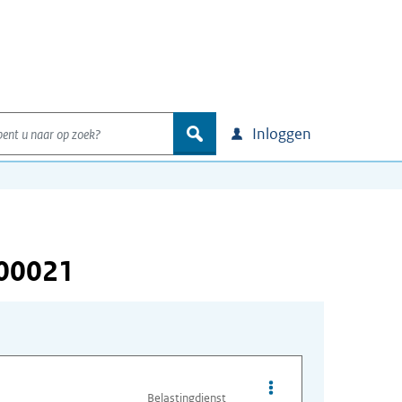
nt u naar op zoek?
zoek
Inloggen
000021
Opties van bestand A
Belastingdienst