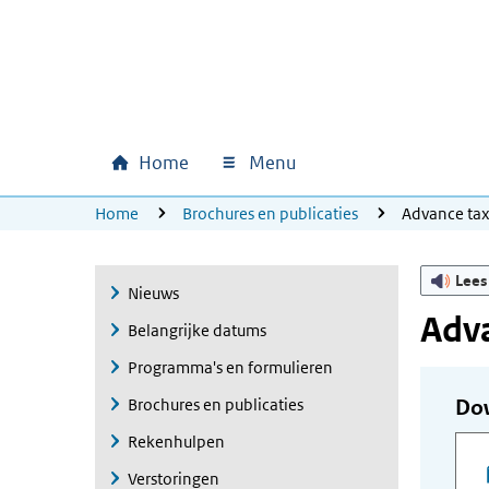
Ga naar hoofdinhoud
Ga direct naar hoofdnavigatie
Ga direct naar footer
Home
Menu
Hoofdnavigatie
U bevindt zich hier:
Home
Brochures en publicaties
Advance ta
Lees
Nieuws
Adva
Belangrijke datums
Programma's en formulieren
Brochures en publicaties
Do
Rekenhulpen
Verstoringen