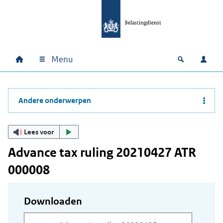
Ga naar hoofdinhoud
Ga direct naar hoofdnavigatie
Ga direct naar footer
Menu
Home
Open zoek
Inlo
Hoofdnavigatie
Andere onderwerpen
Lees voor
Advance tax ruling 20210427 ATR
000008
Downloaden