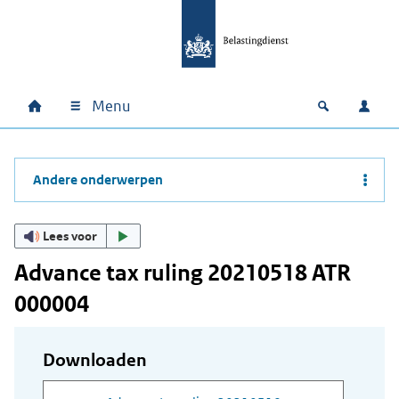
Ga naar hoofdinhoud
Ga direct naar hoofdnavigatie
Ga direct naar footer
Menu
Home
Open zoek
Inlo
Hoofdnavigatie
Andere onderwerpen
Lees voor
Advance tax ruling 20210518 ATR
000004
Downloaden