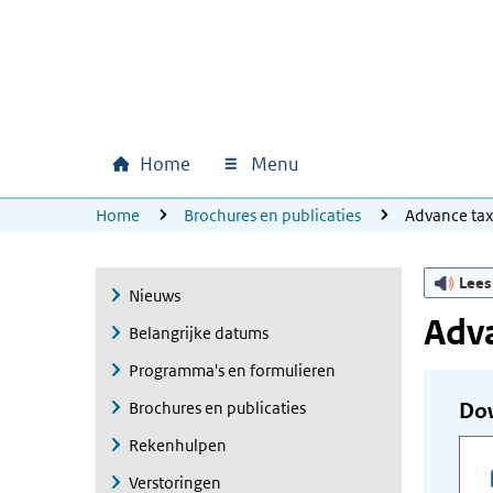
Ga naar hoofdinhoud
Ga direct naar hoofdnavigatie
Ga direct naar footer
Home
Menu
Hoofdnavigatie
U bevindt zich hier:
Home
Brochures en publicaties
Advance ta
Lees
Nieuws
Adva
Belangrijke datums
Programma's en formulieren
Brochures en publicaties
Do
Rekenhulpen
Verstoringen