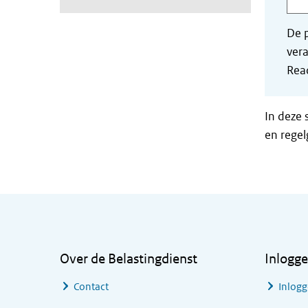
De p
vera
Read
In deze 
en regel
Algemene informatie
Over de Belastingdienst
Inlogg
Contact
Inlogg