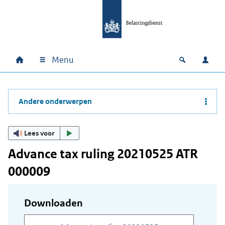
Ga naar hoofdinhoud
Ga direct naar hoofdnavigatie
Ga direct naar footer
Menu
Home
Open zoek
Inlo
Hoofdnavigatie
Andere onderwerpen
Lees voor
Advance tax ruling 20210525 ATR
000009
Downloaden