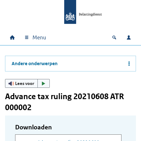
Ga naar hoofdinhoud
Ga direct naar hoofdnavigatie
Ga direct naar footer
Menu
Home
Open zoek
Inlo
Hoofdnavigatie
Andere onderwerpen
Lees voor
Advance tax ruling 20210608 ATR
000002
Downloaden