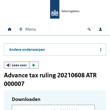
Ga naar hoofdinhoud
Ga direct naar hoofdnavigatie
Ga direct naar footer
Menu
Home
Open zoek
Inlo
Hoofdnavigatie
Andere onderwerpen
Lees voor
Advance tax ruling 20210608 ATR
000007
Downloaden