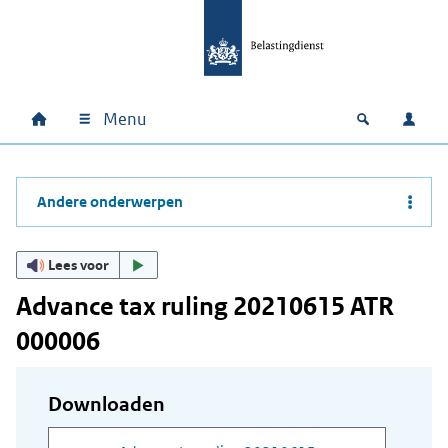
Ga naar hoofdinhoud
Ga direct naar hoofdnavigatie
Ga direct naar footer
Menu
Home
Open zoek
Inlo
Hoofdnavigatie
Andere onderwerpen
Lees voor
Advance tax ruling 20210615 ATR
000006
Downloaden