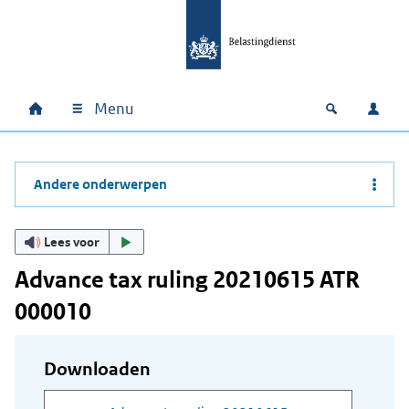
Ga naar hoofdinhoud
Ga direct naar hoofdnavigatie
Ga direct naar footer
Menu
Home
Open zoek
Inlo
Hoofdnavigatie
Andere onderwerpen
Lees voor
Advance tax ruling 20210615 ATR
000010
Downloaden