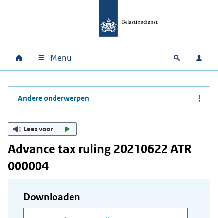
Ga naar hoofdinhoud
Ga direct naar hoofdnavigatie
Ga direct naar footer
Menu
Home
Open zoek
Inlo
Hoofdnavigatie
Andere onderwerpen
Lees voor
Advance tax ruling 20210622 ATR
000004
Downloaden