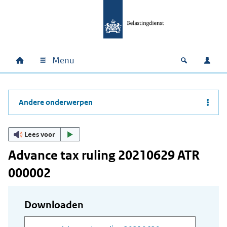
Ga naar hoofdinhoud
Ga direct naar hoofdnavigatie
Ga direct naar footer
Menu
Home
Open zoek
Inlo
Hoofdnavigatie
Andere onderwerpen
Lees voor
Advance tax ruling 20210629 ATR
000002
Downloaden