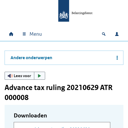
Ga naar hoofdinhoud
Ga direct naar hoofdnavigatie
Ga direct naar footer
Menu
Home
Open zoek
Inlo
Hoofdnavigatie
Andere onderwerpen
Lees voor
Advance tax ruling 20210629 ATR
000008
Downloaden