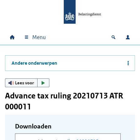
Ga naar hoofdinhoud
Ga direct naar hoofdnavigatie
Ga direct naar footer
Menu
Home
Open zoek
Inlo
Hoofdnavigatie
Andere onderwerpen
Lees voor
Advance tax ruling 20210713 ATR
000011
Downloaden