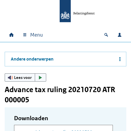
Ga naar hoofdinhoud
Ga direct naar hoofdnavigatie
Ga direct naar footer
Menu
Home
Open zoek
Inlo
Hoofdnavigatie
Andere onderwerpen
Lees voor
Advance tax ruling 20210720 ATR
000005
Downloaden