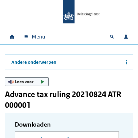
Ga naar hoofdinhoud
Ga direct naar hoofdnavigatie
Ga direct naar footer
Menu
Home
Open zoek
Inlo
Hoofdnavigatie
Andere onderwerpen
Lees voor
Advance tax ruling 20210824 ATR
000001
Downloaden