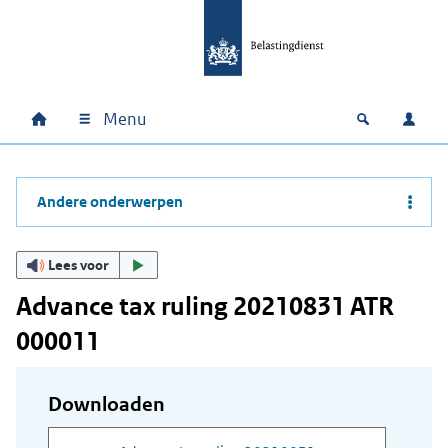
Ga naar hoofdinhoud
Ga direct naar hoofdnavigatie
Ga direct naar footer
Menu
Home
Open zoek
Inlo
Hoofdnavigatie
Andere onderwerpen
Lees voor
Advance tax ruling 20210831 ATR
000011
Downloaden