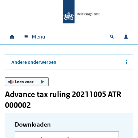
Ga naar hoofdinhoud
Ga direct naar hoofdnavigatie
Ga direct naar footer
Menu
Home
Open zoek
Inlo
Hoofdnavigatie
Andere onderwerpen
Lees voor
Advance tax ruling 20211005 ATR
000002
Downloaden