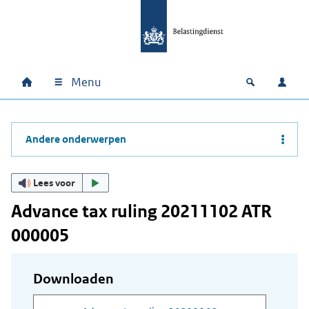
Ga naar hoofdinhoud
Ga direct naar hoofdnavigatie
Ga direct naar footer
Menu
Home
Open zoek
Inlo
Hoofdnavigatie
Andere onderwerpen
Lees voor
Advance tax ruling 20211102 ATR
000005
Downloaden