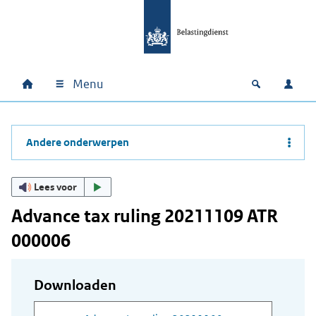
Ga naar hoofdinhoud
Ga direct naar hoofdnavigatie
Ga direct naar footer
Menu
Home
Open zoek
Inlo
Hoofdnavigatie
Andere onderwerpen
Lees voor
Advance tax ruling 20211109 ATR
000006
Downloaden