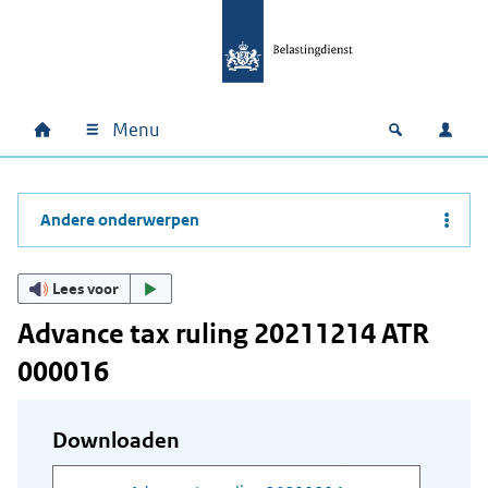
Ga naar hoofdinhoud
Ga direct naar hoofdnavigatie
Ga direct naar footer
Menu
Home
Open zoek
Inlo
Hoofdnavigatie
Andere onderwerpen
Lees voor
Advance tax ruling 20211214 ATR
000016
Downloaden