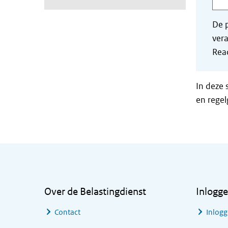
De p
vera
Read
In deze 
en regel
Algemene informatie
Over de Belastingdienst
Inlogg
Contact
Inlogg