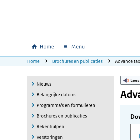
Ga naar hoofdinhoud
Ga direct naar hoofdnavigatie
Ga direct naar footer
Home
Menu
Hoofdnavigatie
U bevindt zich hier:
Home
Brochures en publicaties
Advance ta
Lees
Nieuws
Adva
Belangrijke datums
Programma's en formulieren
Brochures en publicaties
Do
Rekenhulpen
Verstoringen