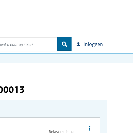
nt u naar op zoek?
zoek
Inloggen
000013
Opties van bestand A
Belastingdienst