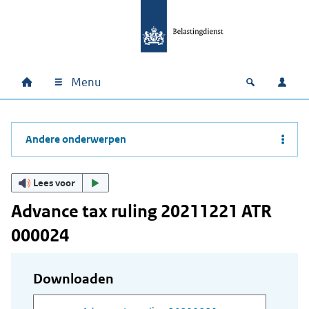
Ga naar hoofdinhoud
Ga direct naar hoofdnavigatie
Ga direct naar footer
Menu
Home
Open zoek
Inlo
Hoofdnavigatie
Andere onderwerpen
Lees voor
Advance tax ruling 20211221 ATR
000024
Downloaden