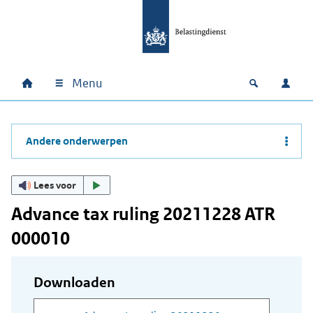
Ga naar hoofdinhoud
Ga direct naar hoofdnavigatie
Ga direct naar footer
Menu
Home
Open zoek
Inlo
Hoofdnavigatie
Andere onderwerpen
Lees voor
Advance tax ruling 20211228 ATR
000010
Downloaden