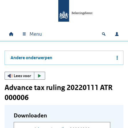
Ga naar hoofdinhoud
Ga direct naar hoofdnavigatie
Ga direct naar footer
Menu
Home
Open zoek
Inlo
Hoofdnavigatie
Andere onderwerpen
Lees voor
Advance tax ruling 20220111 ATR
000006
Downloaden