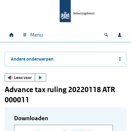
Ga naar hoofdinhoud
Ga direct naar hoofdnavigatie
Ga direct naar footer
Menu
Home
Open zoek
Inlo
Hoofdnavigatie
Andere onderwerpen
Lees voor
Advance tax ruling 20220118 ATR
000011
Downloaden