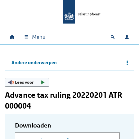
Ga naar hoofdinhoud
Ga direct naar hoofdnavigatie
Ga direct naar footer
Menu
Home
Open zoek
Inlo
Hoofdnavigatie
Andere onderwerpen
Lees voor
Advance tax ruling 20220201 ATR
000004
Downloaden