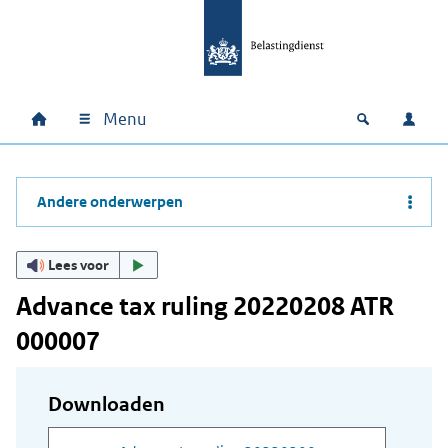
Ga naar hoofdinhoud
Ga direct naar hoofdnavigatie
Ga direct naar footer
Menu
Home
Open zoek
Inlo
Hoofdnavigatie
Andere onderwerpen
Lees voor
Advance tax ruling 20220208 ATR
000007
Downloaden