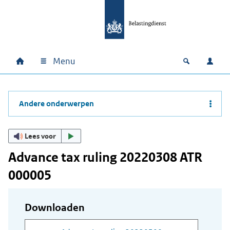
Ga naar hoofdinhoud
Ga direct naar hoofdnavigatie
Ga direct naar footer
Menu
Home
Open zoek
Inlo
Hoofdnavigatie
Andere onderwerpen
Lees voor
Advance tax ruling 20220308 ATR
000005
Downloaden