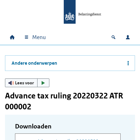
Ga naar hoofdinhoud
Ga direct naar hoofdnavigatie
Ga direct naar footer
Menu
Home
Open zoek
Inlo
Hoofdnavigatie
Andere onderwerpen
Lees voor
Advance tax ruling 20220322 ATR
000002
Downloaden